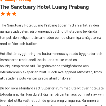
The Sanctuary Hotel Luang Prabang
The Sanctuary Hotel Luang Prabang ligger mitt i hjärtat av den
gamla stadsdelen, på promenadavstånd till stadens berömda
tempel, den livliga nattmarknaden och de charmiga smågatorna
med caféer och butiker.
Hotellet är byggt kring tre kulturminnesskyddade byggnader och
kombinerar traditionell laotisk arkitektur med en
boutiqueinspirerad stil. De grönskande trädgårdarna och
lotusdammen skapar en fridfull och avslappnad atmosfär, trots
att stadens puls väntar precis utanför dörren.
Du bor som standard i ett Superior-rum med utsikt över hotellets
lotusdamm. Här kan du slå dig ner på din terrass och njuta av vyn
över det stilla vattnet och de gröna omgivningarna. Rummen är