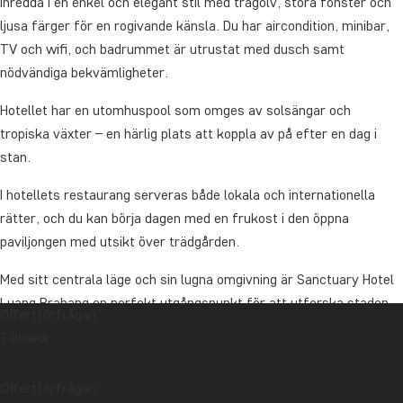
inredda i en enkel och elegant stil med trägolv, stora fönster och
ljusa färger för en rogivande känsla. Du har aircondition, minibar,
TV och wifi, och badrummet är utrustat med dusch samt
nödvändiga bekvämligheter.
Hotellet har en utomhuspool som omges av solsängar och
tropiska växter – en härlig plats att koppla av på efter en dag i
stan.
I hotellets restaurang serveras både lokala och internationella
rätter, och du kan börja dagen med en frukost i den öppna
paviljongen med utsikt över trädgården.
Med sitt centrala läge och sin lugna omgivning är Sanctuary Hotel
Luang Prabang en perfekt utgångspunkt för att utforska staden
Offertförfrågan
och samtidigt ha en fridfull plats att återvända till när dagen är
Tillbaka
slut.
Sanctuary Hotels har dessutom tilldelats Travelife Gold-
Offertförfrågan