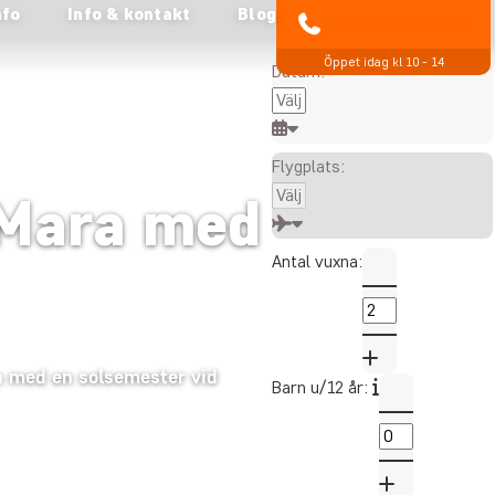
nfo
Info & kontakt
Blog
Alla visade priser är per
021-372 07 99
person
Öppet idag kl 10 - 14
Datum:
Flygplats:
 Mara med
Antal vuxna:
an med en solsemester vid
Barn u/12 år: