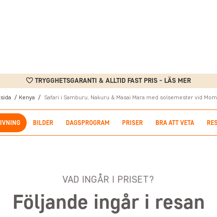
TRYGGHETSGARANTI & ALLTID FAST PRIS - LÄS MER
tsida
Kenya
Safari i Samburu, Nakuru & Masai Mara med solsemester vid Mo
IVNING
BILDER
DAGSPROGRAM
PRISER
BRA ATT VETA
RE
VAD INGÅR I PRISET?
Följande ingår i resan