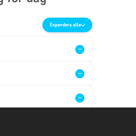
Expandera alla
ygplats till Kenya, med mellanlandning(ar)
lokala samarbetspartner, som kör dig till
al Reserve
lja att köpa till en eller två av våra
 påbörjar resan norrut mot Samburu.