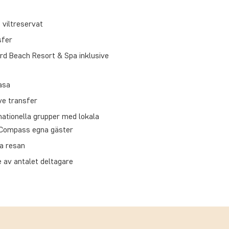
 viltreservat
sfer
rd Beach Resort & Spa inklusive
asa
ive transfer
rnationella grupper med lokala
rCompass egna gäster
a resan
 av antalet deltagare