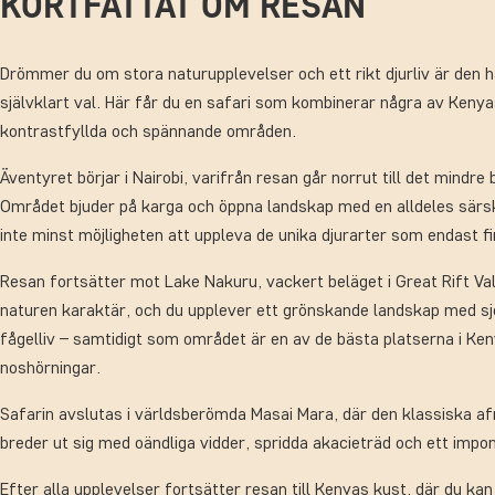
KORTFATTAT OM RESAN
Drömmer du om stora naturupplevelser och ett rikt djurliv är den h
självklart val. Här får du en safari som kombinerar några av Keny
kontrastfyllda och spännande områden.
Äventyret börjar i Nairobi, varifrån resan går norrut till det mindr
Området bjuder på karga och öppna landskap med en alldeles särs
inte minst möjligheten att uppleva de unika djurarter som endast fi
Resan fortsätter mot Lake Nakuru, vackert beläget i Great Rift Val
naturen karaktär, och du upplever ett grönskande landskap med sjö
fågelliv – samtidigt som området är en av de bästa platserna i Ken
noshörningar.
Safarin avslutas i världsberömda Masai Mara, där den klassiska a
breder ut sig med oändliga vidder, spridda akacieträd och ett impon
Efter alla upplevelser fortsätter resan till Kenyas kust, där du kan