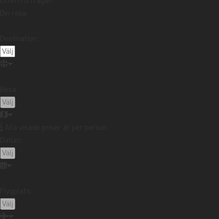
Offertförfrågan
Din resa
DAG 5
Samburu – Lake Nak
Destination:
DAG 6
Lake Nakuru – Masai
Resa:
DAG 7
Masai Mara
Alla visade priser är per person
DAG 8
Masai Mara - Nairobi
Datum:
Här ska du bo
DAG 9–13
Avkoppling och u
Nairobi
Flygplats:
Här ska du bo
Gem Forest Nairobi
DAG 14
Hemresan börjar
Boende ingår i priset