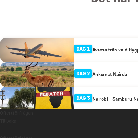
DAG 1
Avresa från vald flyg
DAG 2
Ankomst Nairobi
DAG 3
Nairobi - Samburu N
Offertförfrågan
Tillbaka
DAG 4
Samburu Viltreserva