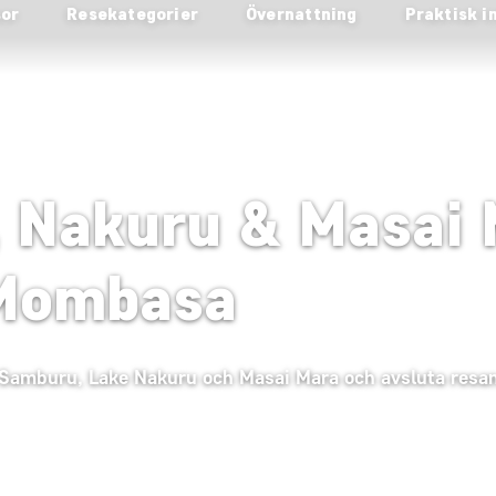
sor
Resekategorier
Övernattning
Praktisk i
, Nakuru & Masai
 Mombasa
i i Samburu, Lake Nakuru och Masai Mara och avsluta res