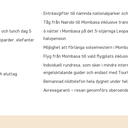
Entréavgifter till nämnda nationalparker och
Tåg från Nairobi till Mombasa inklusive tran
2 och lunch dag 5
6 nätter i Mombasa på det 5-stjärniga Leopa
halvpension
oparder, elefanter
Möjlighet att förlänga solsemestern i Momb
Flyg från Mombasa till vald flygplats inklus
Individuell rundresa, som sker i mindre inte
engelsktalande guider och endast med Tou
h eluttag
Bemannad nödtelefon hela dygnet under hel
Avresegaranti – resan genomförs oberoende