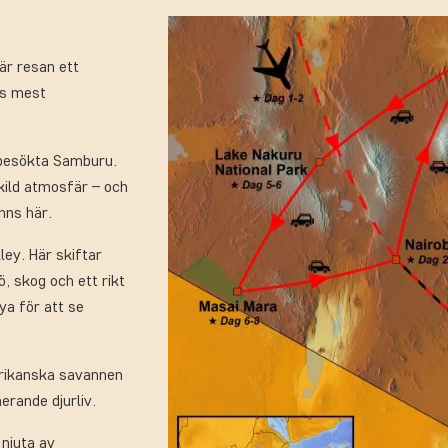
är resan ett
as mest
e besökta Samburu.
kild atmosfär – och
nns här.
ley. Här skiftar
, skog och ett rikt
ya för att se
frikanska savannen
erande djurliv.
 njuta av