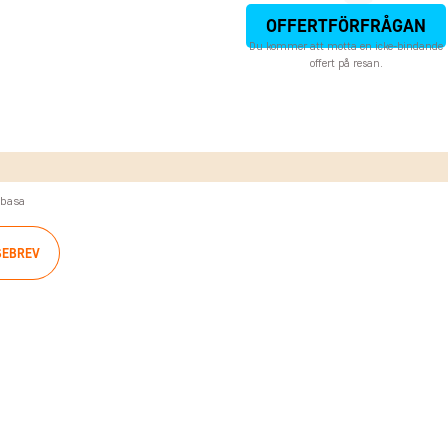
OFFERTFÖRFRÅGAN
Du kommer att motta en icke-bindande
offert på resan.
mbasa
SEBREV