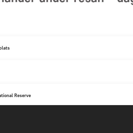
plats
Avresa från vald flygplats
DAG 1
I dag börjar resan med flyg från vald fl
på vägen.
Ankomst Nairobi
ational Reserve
DAG 2
Du blir välkomnad på flygplatsen av vår 
ditt hotell.
Nairobi - Samburu Nation
t
DAG 3
Om du landar redan på morgonen kan du vä
Efter frukosten lämnar du hotellet och