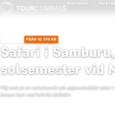
Startsidan
Våra re
FRÅN 41 395 KR
15 DAGAR
Safari i Samburu
solsemester vid
Följ med på en variationsrik och upplevelsefylld safar
Kenyas kust med kritvita stränder.