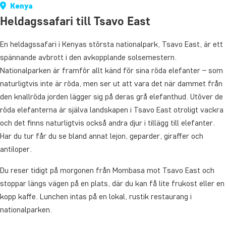
Kenya
Heldagssafari till Tsavo East
En heldagssafari i Kenyas största nationalpark, Tsavo East, är ett
spännande avbrott i den avkopplande solsemestern.
Nationalparken är framför allt känd för sina röda elefanter – som
naturligtvis inte är röda, men ser ut att vara det när dammet från
den knallröda jorden lägger sig på deras grå elefanthud. Utöver de
röda elefanterna är själva landskapen i Tsavo East otroligt vackra
och det finns naturligtvis också andra djur i tillägg till elefanter.
Har du tur får du se bland annat lejon, geparder, giraffer och
antiloper.
Du reser tidigt på morgonen från Mombasa mot Tsavo East och
stoppar längs vägen på en plats, där du kan få lite frukost eller en
kopp kaffe. Lunchen intas på en lokal, rustik restaurang i
nationalparken.