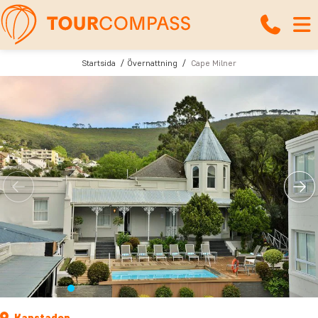
Startsida
Övernattning
Cape Milner
Kapstaden