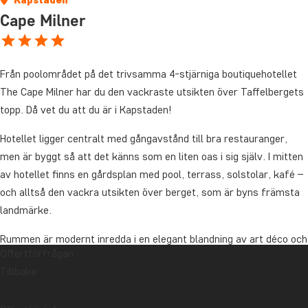
Cape Milner
Från poolområdet på det trivsamma 4-stjärniga boutiquehotellet
The Cape Milner har du den vackraste utsikten över Taffelbergets
topp. Då vet du att du är i Kapstaden!
Hotellet ligger centralt med gångavstånd till bra restauranger,
men är byggt så att det känns som en liten oas i sig själv. I mitten
av hotellet finns en gårdsplan med pool, terrass, solstolar, kafé –
och alltså den vackra utsikten över berget, som är byns främsta
landmärke.
Rummen är modernt inredda i en elegant blandning av art déco och
Offertförfrågan
klassisk viktoriansk stil. De rymliga rummen har även eget
Tillbaka
badrum, platt-tv, aircondition, te- och kaffefaciliteter, värdeskåp
och hårtork.