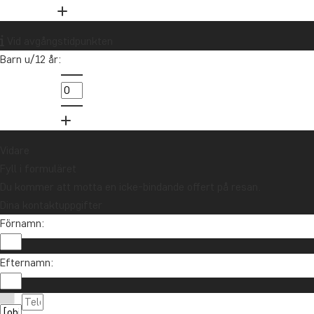
Vill du få reseinspiration och
nyheter?
Vid avgångstidpunkten
Anmäl dig till vårt nyhetsbrev och delta i
Barn u/12 år:
utlottningen av ett resepresentkort på 10
000 kr.
Anmäl dig
Vidare
Fyll i formuläret
Du kommer att motta en icke-bindande offert på resan.
Dina kontaktuppgifter
Förnamn:
Efternamn:
Kontakta oss