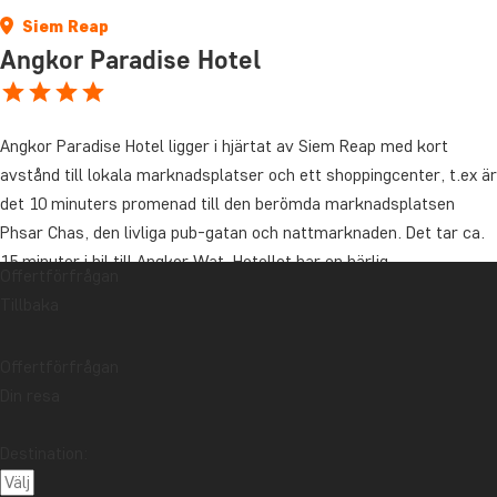
Siem Reap
Angkor Paradise Hotel
Angkor Paradise Hotel ligger i hjärtat av Siem Reap med kort
avstånd till lokala marknadsplatser och ett shoppingcenter, t.ex är
det 10 minuters promenad till den berömda marknadsplatsen
Phsar Chas, den livliga pub-gatan och nattmarknaden. Det tar ca.
15 minuter i bil till Angkor Wat. Hotellet har en härlig
Offertförfrågan
swimmingpool, ett litet fitnesscenter, restaurang, spa samt WIFI i
Tillbaka
de allmänna utrymmena.
Hotellet har fem våningar med 169 rum. Rummen har vackra
Offertförfrågan
trägolv av mörka lokala träsorter, badrum med separat dusch och
Din resa
badkar och alla rum har antingen balkong eller terrass. Rummen
har minibar, säkerhetsbox, platt-TV med satellitkanaler samt
Destination:
kaffe- och tefaciliteter.