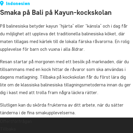
Indonesien
Smaka på Bali på Kayun-kockskolan
På balinesiska betyder kayun “hjärta” eller “känsla” och i dag får
du möjlighet att uppleva det traditionella balinesiska köket, där
maten tillagas med kärlek till de lokala färska råvarorna. En rolig
upplevelse för barn och vuxna i alla åldrar.
Resan startar på morgonen med ett besök på marknaden, där du
tillsammans med en kock hittar de råvaror som ska användas i
dagens matlagning. Tillbaka på kockskolan får du först lära dig
lite om de klassiska balinesiska tillagningsmetoderna innan du ger
dig i kast med att trolla fram några läckra rätter.
Slutligen kan du skörda frukterna av ditt arbete, när du sätter
tänderna i de fina smakupplevelserna.
Offertförfrågan
Längd: cirka 6 timmar
Tillbaka