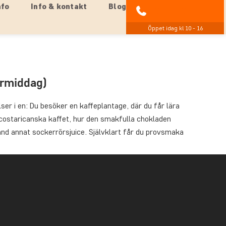
nfo
Info & kontakt
Blog
021-372 07 99
Öppet idag kl 10 - 16
ermiddag)
ser i en: Du besöker en kaffeplantage, där du får lära
costaricanska kaffet, hur den smakfulla chokladen
and annat sockerrörsjuice. Självklart får du provsmaka
tagen Don Juan, som ligger strax utanför Monteverde. På
populära costaricanska kaffet och ger en inblick i
ckså om processerna bakom kaffeproduktionen. Från sådd
a kaffebönorna, som sedan kan bryggas till en utsökt