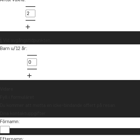
Kon
Latinamerika
Tom är
Latin
Vid avgångstidpunkten
Barn u/12 år:
info@
021-
Vidare
Fyll i formuläret
Du kommer att motta en icke-bindande offert på resan.
Dina kontaktuppgifter
Förnamn:
Vill du få reseinspiration och nyheter?
Efternamn: