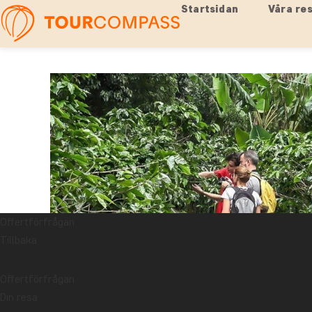
Startsidan
Våra re
Offertförfrågan
Tillbaka
Offertförfrågan
Din resa