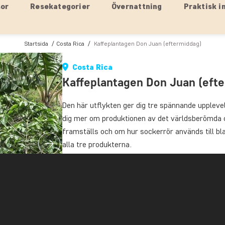
sor
Resekategorier
Övernattning
Praktisk i
Startsida
Costa Rica
Kaffeplantagen Don Juan (eftermiddag)
Costa Rica
Kaffeplantagen Don Juan (eft
Den här utflykten ger dig tre spännande upplevel
dig mer om produktionen av det världsberömda 
framställs och om hur sockerrör används till bl
alla tre produkterna.
Du hämtas på ditt hotell och körs till kaffeplan
plantagen berättar guiderna historien bakom det 
kaffets betydelse för Costa Rica. Du lär dig o
av kaffeplantans frön till rostandet av de mogn
kopp kaffe.