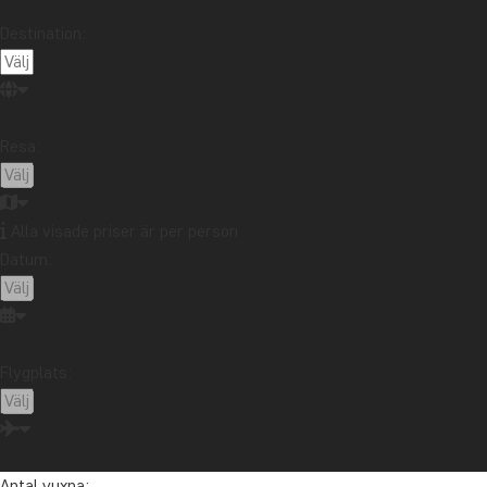
Destination:
Resa:
Alla visade priser är per person
Datum:
Flygplats:
Antal vuxna: