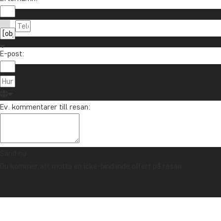
Anmäl dig till vårt nyhetsbrev och delta i utlottni
E-post:
Om TourCo
TourCompass
021-372 07 99
Ev. kommentarer till resan:
Hasselager C
info@tourcompass.se
DK-8260 Viby
mån-tor: 10-16 | fre: 10-14
CVR-nr.: 286
Sänd nu
Du kommer att motta en icke-bindande offert på resan.
Upphovsrätt © 2006 - 2026 | TourCompass | CVR: 28690924