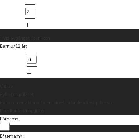
021-372 07 99
Vill du få reseinspiration och
nyheter?
Vid avgångstidpunkten
Anmäl dig till vårt nyhetsbrev och delta i
Barn u/12 år:
utlottningen av ett resepresentkort på 10
000 kr.
Anmäl dig
Vidare
Fyll i formuläret
Du kommer att motta en icke-bindande offert på resan.
Dina kontaktuppgifter
Förnamn:
Efternamn: