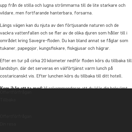
upp från de stilla och lugna strömmarna till de lite starkare och
vildare, men fortfarande hanterbara, forsarna.
Längs vägen kan du njuta av den förtjusande naturen och de
vackra vattenfallen och se fler av de olika djuren som håller till i
området kring Savegre-floden. Du kan bland annat se fåglar som
tukaner, papegojor, kungsfiskare, fiskgjusar och hägrar.
Efter en tur på cirka 20 kilometer nedför floden körs du tillbaka till
landsbyn, där det serveras en välförtjänst varm lunch på
costaricanskt vis. Efter lunchen körs du tillbaka till ditt hotell.
Kom ihåg att ta med:
Vi rekommenderar att du klär dig bekvämt,
Offertförfrågan
härunder badkläder, shorts och stängda skor, och att du tar med
Tillbaka
dig solskydd, handduk och ett ombyte kläder.
Svårighetsgrad: Medel
Offertförfrågan
Din resa
Längd: cirka 6 timmar