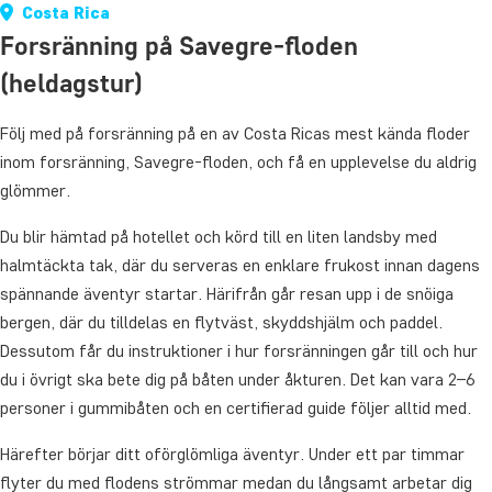
Costa Rica
Forsränning på Savegre-floden
(heldagstur)
Följ med på forsränning på en av Costa Ricas mest kända floder
inom forsränning, Savegre-floden, och få en upplevelse du aldrig
glömmer.
Du blir hämtad på hotellet och körd till en liten landsby med
halmtäckta tak, där du serveras en enklare frukost innan dagens
spännande äventyr startar. Härifrån går resan upp i de snöiga
bergen, där du tilldelas en flytväst, skyddshjälm och paddel.
Dessutom får du instruktioner i hur forsränningen går till och hur
du i övrigt ska bete dig på båten under åkturen. Det kan vara 2–6
personer i gummibåten och en certifierad guide följer alltid med.
Härefter börjar ditt oförglömliga äventyr. Under ett par timmar
flyter du med flodens strömmar medan du långsamt arbetar dig