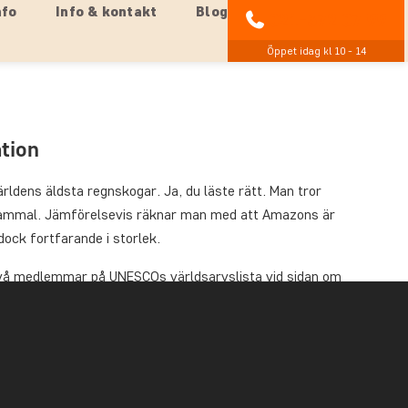
nfo
Info & kontakt
Blog
021-372 07 99
Öppet idag kl 10 - 14
ation
ärldens äldsta regnskogar. Ja, du läste rätt. Man tror
 gammal. Jämförelsevis räknar man med att Amazons är
ock fortfarande i storlek.
 två medlemmar på UNESCOs världsarvslista vid sidan om
där en guidad promenad väntar. Här får du höra mer om