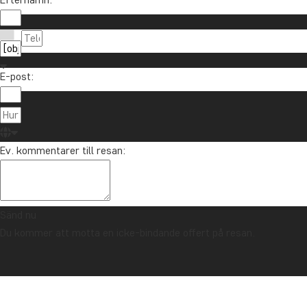
Anmäl dig till vårt nyhetsbrev och delta i utlottni
E-post:
Om TourCo
TourCompass
021-372 07 99
Ev. kommentarer till resan:
Hasselager C
info@tourcompass.se
DK-8260 Viby
mån-tor: 10-16 | fre: 10-14
CVR-nr.: 286
Sänd nu
Du kommer att motta en icke-bindande offert på resan.
Upphovsrätt © 2006 - 2026 | TourCompass | CVR: 28690924