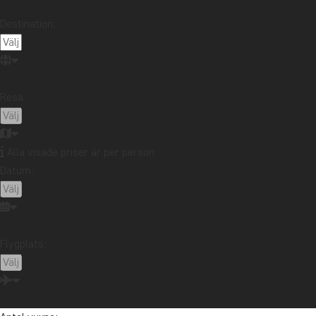
Destination:
Resa:
Alla visade priser är per person
Datum:
Flygplats: