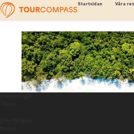
Startsidan
Våra re
Offertförfrågan
Tillbaka
Offertförfrågan
Din resa