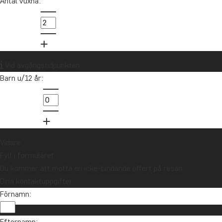
Antal vuxna:
Oceanien
Vid avgångstidpunkten
Barn u/12 år:
Vidare
Fyll i formuläret
Du kommer att motta en icke-bindande offert på resan.
Dina kontaktuppgifter
Förnamn:
Vill du få reseinspiration och nyheter?
Efternamn: