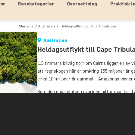
sor
Resekategorier
Övernattning
Praktisk i
Startsida
Australien
Heldagsutflykt till Cape Tribulation
Australien
Heldagsutflykt till Cape Tribul
1,5 timmars bilväg norr om Cairns ligger en av v
att regnskogen här är omkring 135 miljoner år
cirka 10 miljoner år gammal – Amazonas vinner d
Som den enda platsen i världen hittar man här
varandra: regnskogen och Stora barriärrevet.
Men i dag handlar det om regnskogen.
Från Cairns är det avgång mot Mossman Gorge, 
regnskogen och områdets historia.