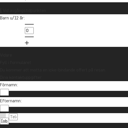
Vill du få reseinspiration och
nyheter?
Vid avgångstidpunkten
Anmäl dig till vårt nyhetsbrev och delta i
Barn u/12 år:
utlottningen av ett resepresentkort på 10
000 kr.
Anmäl dig
Vidare
Fyll i formuläret
Du kommer att motta en icke-bindande offert på resan.
Dina kontaktuppgifter
Förnamn:
Efternamn:
Kontakta oss