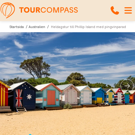
Startsida
Australien
Heldagstur till Phillip Island med pingvinparad