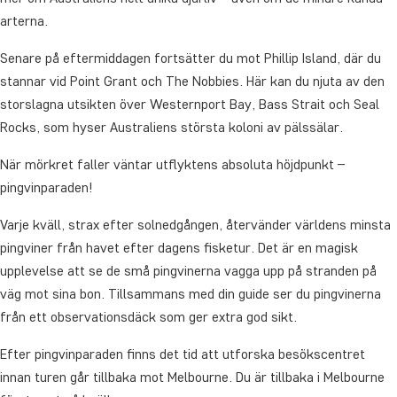
arterna.
Senare på eftermiddagen fortsätter du mot Phillip Island, där du
stannar vid Point Grant och The Nobbies. Här kan du njuta av den
storslagna utsikten över Westernport Bay, Bass Strait och Seal
Rocks, som hyser Australiens största koloni av pälssälar.
När mörkret faller väntar utflyktens absoluta höjdpunkt –
pingvinparaden!
Varje kväll, strax efter solnedgången, återvänder världens minsta
pingviner från havet efter dagens fisketur. Det är en magisk
upplevelse att se de små pingvinerna vagga upp på stranden på
väg mot sina bon. Tillsammans med din guide ser du pingvinerna
från ett observationsdäck som ger extra god sikt.
Efter pingvinparaden finns det tid att utforska besökscentret
innan turen går tillbaka mot Melbourne. Du är tillbaka i Melbourne