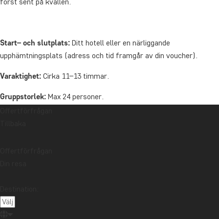
först sent på kvällen.
Start– och slutplats:
Ditt hotell eller en närliggande
upphämtningsplats (adress och tid framgår av din voucher).
Varaktighet:
Cirka 11–13 timmar.
Gruppstorlek:
Max 24 personer.
Offertförfrågan
Priset inkluderar:
Transport, guide, inträde till Moonlit Sanctuary
Tillbaka
och observationsdäcket vid Penguin Parade.
Observera:
Utflykten avgår varje dag utom 25 december.
Offertförfrågan
Din resa
Minst 2 deltagare krävs för att turen ska genomföras. Om
minimiantalet inte uppnås får du självklart pengarna tillbaka.
Destination:
Pris