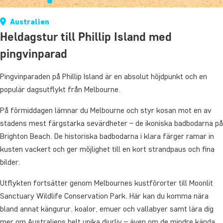
Australien
Heldagstur till Phillip Island med
pingvinparad
Pingvinparaden på Phillip Island är en absolut höjdpunkt och en
populär dagsutflykt från Melbourne.
På förmiddagen lämnar du Melbourne och styr kosan mot en av
stadens mest färgstarka sevärdheter – de ikoniska badbodarna på
Brighton Beach. De historiska badbodarna i klara färger ramar in
kusten vackert och ger möjlighet till en kort strandpaus och fina
bilder.
Utflykten fortsätter genom Melbournes kustförorter till Moonlit
Sanctuary Wildlife Conservation Park. Här kan du komma nära
bland annat kängurur, koalor, emuer och vallabyer samt lära dig
mer om Australiens helt unika djurliv – även om de mindre kända