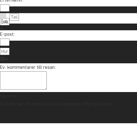
E-post:
Ev. kommentarer till resan:
Sänd nu
Du kommer att motta en icke-bindande offert på resan.
TRYGGHETSGARANTI & ALLTID FAST PRIS - LÄS MER