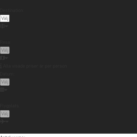
Destination:
Resa:
Alla visade priser är per person
Datum:
Flygplats: