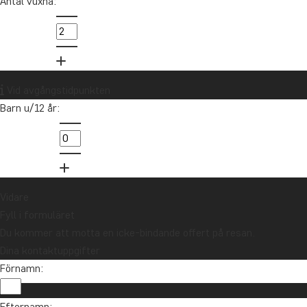
Antal vuxna:
Vid avgångstidpunkten
Barn u/12 år:
Vidare
Fyll i formuläret
Du kommer att motta en icke-bindande offert på resan.
Dina kontaktuppgifter
Förnamn:
Efternamn: