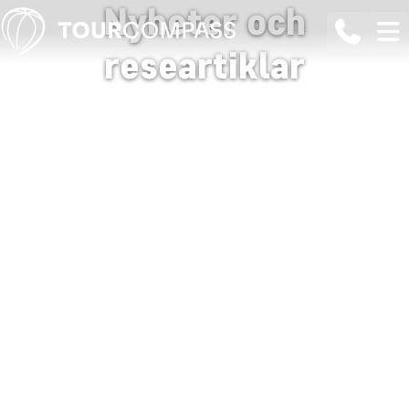
Nyheter och
researtiklar